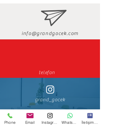
info@gran
dgocek.com
telefon
grand_gocek
Phone
Email
Instagram
WhatsApp
İletişim Formu