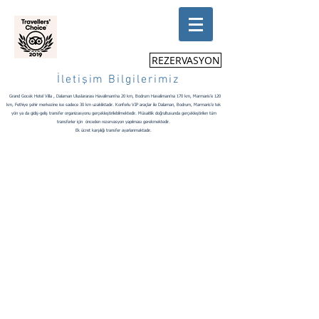
REZERVASYON
İletişim Bilgilerimiz
Grand Gocek Hotel Villa , Dalaman Uluslararası Havalimanı’na 20 km, Bodrum Havalimanı’na 170 km, Marmaris’e 120
km, Fethiye şehir merkezine ise sadece 30 km uzaklıktadır. Konforlu VIP araçlar ile Dalaman, Bodrum, Marmaris’e tek
yön ya da gidiş-geliş transfer organizasyonu gerçekleştirilebilmektedir. Müsaitlik doğrultusunda gerçekleştirilen tüm
transferler için önceden rezervasyon yapılması gerekmektedir.
Ek ücret karşılığı transfer ayarlanmaktadır.